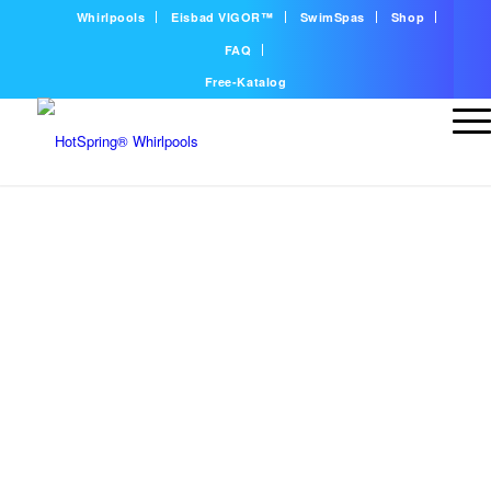
Whirlpools
Eisbad VIGOR™
SwimSpas
Shop
FAQ
Free-Katalog
ABDECKHILFEN FÜR
OUTDOOR
WHIRLPOOLS
Alle Abdeckhilfen erleichtern das Öffnen und Schließen der
Thermo-Abdeckung, von der manuellen bis zur vollautomatischen
Abdeckunghilfe