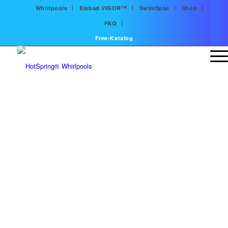
Whirlpools
Eisbad VIGOR™
SwimSpas
Shop
FAQ
Free-Katalog