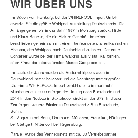
WIR ÜBER UNS
Im Süden von Hamburg, bei der WHIRLPOOL Import GmbH,
erwartet Sie die größte Whirlpool Ausstellung Deutschlands. Die
Anfänge gehen bis in das Jahr 1987 in Moisburg zurück. Hilde
und Klaus Beneke, die ein Elektro-Geschäft betreiben,
beschließen gemeinsam mit einem befreundeten, amerikanischen
Ehepaar, den Whirlpool nach Deutschland zu holen. Der erste
Container wurde bei der Firma Watkins aus Vista, Kalifornien,
einer Firma der internationalen Masco Group bestellt.
Im Laufe der Jahre wurden die Außenwhirlpools auch in
Deutschland immer beliebter und die Nachfrage immer größer.
Die Firma WHIRLPOOL Import GmbH stellte immer mehr
Mitarbeiter ein. 2003 erfolgte der Umzug nach Buxtehude und
2014 in den Neubau in Buxtehude, direkt an der B73. In dieser
Zeit folgten weitere Filialen in Deutschland z.B in
Buxtehude
,
Berlin
,
St. Augustin bei Bonn
,
Dortmund
,
München
,
Frankfurt
,
Nürtingen
bei Stuttgart,
Nittendorf bei Regensburg
.
Paralell wurde das Vertriebsnetz mit ca. 30 Vertriebspartner