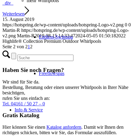
mehr Whirlpools
_div_
Weiterlesen
15. August 2019
https://hotspring.de/wp-content/uploads/hotspring-Logo-v2.png
0
0
Martin-R
https://hotspring.de/wp-content/uploads/hotspring-Logo-
v2.png
Martin-R
2019-08-15 14:33:47
2024-05-05 01:50:18
2022
Endless-Swimspa
Highlife® Collection Premium Outdoor Whirlpools
Seite 2 von 2
1
2
Haben Sie noch Fragen?
Freeflowspas
Wir sind für Sie da.
Bestellung, Beratung oder einen unserer Whirlpools in Ihrer Nähe
besichtigen,
rufen Sie uns einfach an:
Tel. 04161 / 50 27 – 0
Info & Service
Gratis Katalog
Hier können Sie einen
Katalog anfordern
. Damit wir Ihnen den
richtigen schicken, bitten wir Sie, das Formular auszufüllen.