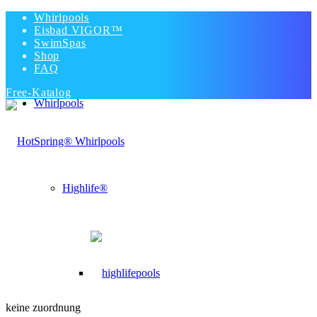
Whirlpools
Eisbad VIGOR™
SwimSpas
Shop
FAQ
Free-Katalog
Whirlpools
Highlife®
keine zuordnung