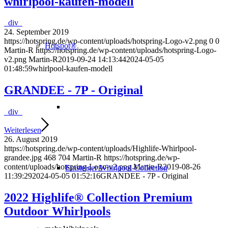
whirlpool-kaufen-modell
_div_
24. September 2019
https://hotspring.de/wp-content/uploads/hotspring-Logo-v2.png
0
0
Hotspot®
Martin-R
https://hotspring.de/wp-content/uploads/hotspring-Logo-
v2.png
Martin-R
2019-09-24 14:13:44
2024-05-05
01:48:59
whirlpool-kaufen-modell
GRANDEE - 7P - Original
_div_
Weiterlesen
26. August 2019
https://hotspring.de/wp-content/uploads/Highlife-Whirlpool-
grandee.jpg
468
704
Martin-R
https://hotspring.de/wp-
content/uploads/hotspring-Logo-v2.png
Martin-R
2019-08-26
Einsteiger Whirlpool-Collection
11:39:29
2024-05-05 01:52:16
GRANDEE - 7P - Original
2022 Highlife® Collection Premium
Outdoor Whirlpools