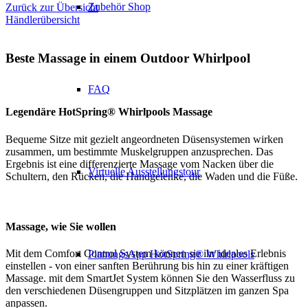
Zubehör Shop
Zurück zur Übersicht
Händlerübersicht
Beste Massage in einem Outdoor Whirlpool
FAQ
Legendäre HotSpring® Whirlpools Massage
Bequeme Sitze mit gezielt angeordneten Düsensystemen wirken
zusammen, um bestimmte Muskelgruppen anzusprechen. Das
Ergebnis ist eine differenzierte Massage vom Nacken über die
Virtuelle Ausstellungstour
Schultern, den Rücken, die Handgelenke, die Waden und die Füße.
Massage, wie Sie wollen
Mit dem Comfort Control System können sie ihr ideales Erlebnis
PlanungsApp HotSpring® Whirlpools
einstellen - von einer sanften Berührung bis hin zu einer kräftigen
Massage. mit dem SmartJet System können Sie den Wasserfluss zu
den verschiedenen Düsengruppen und Sitzplätzen im ganzen Spa
anpassen.