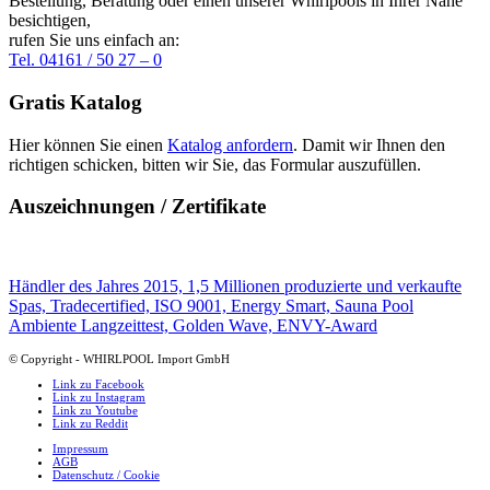
Bestellung, Beratung oder einen unserer Whirlpools in Ihrer Nähe
besichtigen,
rufen Sie uns einfach an:
Tel. 04161 / 50 27 – 0
Gratis Katalog
Hier können Sie einen
Katalog anfordern
. Damit wir Ihnen den
richtigen schicken, bitten wir Sie, das Formular auszufüllen.
Auszeichnungen / Zertifikate
Händler des Jahres 2015, 1,5 Millionen produzierte und verkaufte
Spas, Tradecertified, ISO 9001, Energy Smart, Sauna Pool
Ambiente Langzeittest, Golden Wave, ENVY-Award
© Copyright - WHIRLPOOL Import GmbH
Link zu Facebook
Link zu Instagram
Link zu Youtube
Link zu Reddit
Impressum
AGB
Datenschutz / Cookie