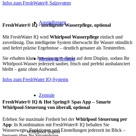
Infos zum FreshWater® Salzsystem
Ausstellungen
FreshWater® IQ - intelligente Wasserpflege, optional
Mit FreshWater IQ wird
Whirlpool Wasserpflege
einfach und
zuverlässig. Das intelligente System überwacht Ihr Wasser stündlich
und liefert präzise Ergebnisse – deutlich genauer als Teststreifen.
Sie erhalten klare Anweisungen direkt auf dem Display, sodass Ihr
Messen & Termine
Whirlpool-Wasser jederzeit sauber, frisch und perfekt ausbalanciert
bleibt – ganz ohne Aufwand.
Infos zum FreshWater IQ-Systems
Zentrale
FreshWater® IQ & Hot Spring® Spas App – Smarte
Whirlpool-Steuerung von überall, optional
Erleben Sie maximale Freiheit bei der
Whirlpool Steuerung per
App
: In Kombination mit FreshWater® IQ behalten Sie
Wasserwerte, Funktionen und Einstellungen jederzeit im Blick –
Whirlpool Import
bequem über Ihr Smartphone.