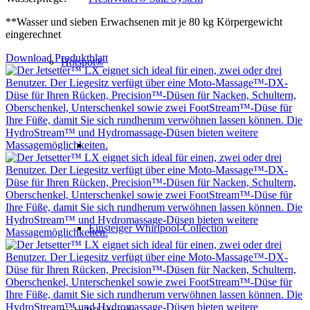
**Wasser und sieben Erwachsenen mit je 80 kg Körpergewicht
eingerechnet
Download Produktblatt
Hotspot®
Einsteiger Whirlpool-Collection