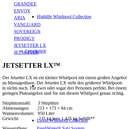
GRANDEE
ENVOY
Highlife Whirlpool Collection
ARIA
VANGUARD
SOVEREIGN
PRODIGY
JETSETTER LX
Limelight®
JETSETTER
JETSETTER LX™
Der Jetsetter LX ist ein kleiner Whirlpool mit einem großen Angebot
an Massagedüsen. Der Jetsetter LX steht den größeren Whirlpools
in nichts nach. Für zwei oder sogar drei Personen perfekt. Bei einem
geringen Platzangebot sind Sie mit diesem Whirlpool genau richtig.
Sitzplatzanzahl
: 3
Sitzplätze
Abmessungen:
213
× 173 × 84 cm
Wannenvolumen:
950
Liter
Gewicht:
235
kg leer; 1.425 kg befüllt**
Luxus Whirlpool Collection
Wasserpflege:
FreshWater® Salz System