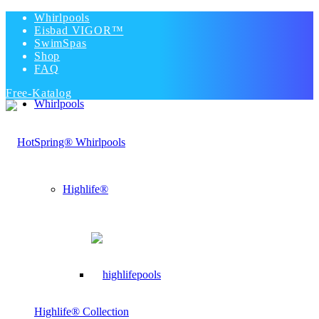
Whirlpools
Eisbad VIGOR™
SwimSpas
Shop
FAQ
Free-Katalog
Whirlpools
Highlife®
Highlife® Collection