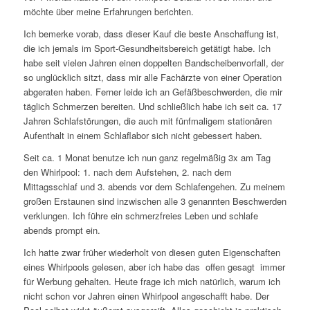
möchte über meine Erfahrungen berichten.
Ich bemerke vorab, dass dieser Kauf die beste Anschaffung ist,
die ich jemals im Sport-Gesundheitsbereich getätigt habe. Ich
habe seit vielen Jahren einen doppelten Bandscheibenvorfall, der
so unglücklich sitzt, dass mir alle Fachärzte von einer Operation
abgeraten haben. Ferner leide ich an Gefäßbeschwerden, die mir
täglich Schmerzen bereiten. Und schließlich habe ich seit ca. 17
Jahren Schlafstörungen, die auch mit fünfmaligem stationären
Aufenthalt in einem Schlaflabor sich nicht gebessert haben.
Seit ca. 1 Monat benutze ich nun ganz regelmäßig 3x am Tag
den Whirlpool: 1. nach dem Aufstehen, 2. nach dem
Mittagsschlaf und 3. abends vor dem Schlafengehen. Zu meinem
großen Erstaunen sind inzwischen alle 3 genannten Beschwerden
verklungen. Ich führe ein schmerzfreies Leben und schlafe
abends prompt ein.
Ich hatte zwar früher wiederholt von diesen guten Eigenschaften
eines Whirlpools gelesen, aber ich habe das  offen gesagt  immer
für Werbung gehalten. Heute frage ich mich natürlich, warum ich
nicht schon vor Jahren einen Whirlpool angeschafft habe. Der