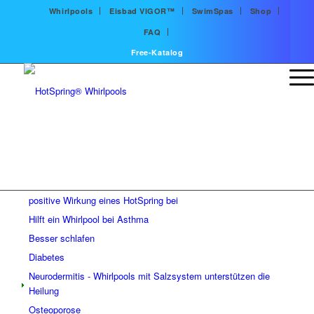
Whirlpools
Eisbad VIGOR™
SwimSpas
Shop
FAQ
Free-Katalog
positive Wirkung eines HotSpring bei
Hilft ein Whirlpool bei Asthma
Besser schlafen
Diabetes
Neurodermitis - Whirlpools mit Salzsystem unterstützen die
Heilung
Osteoporose