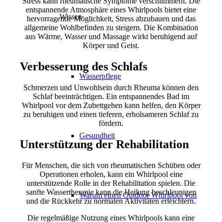
Stress kann rheumatische Symptome verschlimmern. Die
entspannende Atmosphäre eines Whirlpools bietet eine
Wissen
hervorragende Möglichkeit, Stress abzubauen und das
allgemeine Wohlbefinden zu steigern. Die Kombination
aus Wärme, Wasser und Massage wirkt beruhigend auf
Körper und Geist.
Verbesserung des Schlafs
Wasserpflege
Schmerzen und Unwohlsein durch Rheuma können den
Schlaf beeinträchtigen. Ein entspannendes Bad im
Whirlpool vor dem Zubettgehen kann helfen, den Körper
zu beruhigen und einen tieferen, erholsameren Schlaf zu
fördern.
Gesundheit
Unterstützung der Rehabilitation
Für Menschen, die sich von rheumatischen Schüben oder
Operationen erholen, kann ein Whirlpool eine
unterstützende Rolle in der Rehabilitation spielen. Die
sanfte Wassertherapie kann die Heilung beschleunigen
Warum einen Outdoor Whirlpool von
und die Rückkehr zu normalen Aktivitäten erleichtern.
Die regelmäßige Nutzung eines Whirlpools kann eine