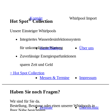
Kontakt
Whirlpool Import
®
Hot Spot
Collection
Unsere Einsteiger Whirlpools
Integriertes Wasserdesinfektionssystem
für unkomplizierte Wartung
Ausstellungen
Über uns
Zuverlässige Energiesparfunktionen
sparen Zeit und Geld
> Hot Spot Collection
Messen & Termine
Impressum
Haben Sie noch Fragen?
Wir sind für Sie da.
Bestellung, Beratung oder einen unserer Whirlpools in
Zentrale
Datenschutz
Ihrer Nähe besichtigen,