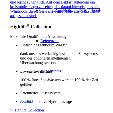
PlanungsApp HotSpring® Whirlpools
®
Highlife
Collection
Maximale Qualität und Ausstattung
Referenzen
Einfach das sauberste Wasser
dank unseres werkseitig installierten Salzsystems
und des optionalen intelligenten
Überwachungssensors
Kundenfotos
Erweiterte Filterung
100 % Ihres Spa-Wassers werden 100 % der Zeit
gefiltert
Patentiertes Düsensystem
Kontakt
für die ultimative Hydromassage
> Highlife Collection