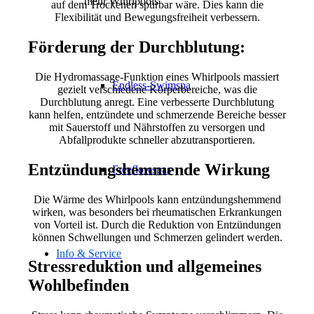
mehr Whirlpools
auf dem Trockenen spürbar wäre. Dies kann die
Flexibilität und Bewegungsfreiheit verbessern.
Förderung der Durchblutung:
Die Hydromassage-Funktion eines Whirlpools massiert
Endless-Swimspa
gezielt verschiedene Körperbereiche, was die
Durchblutung anregt. Eine verbesserte Durchblutung
kann helfen, entzündete und schmerzende Bereiche besser
mit Sauerstoff und Nährstoffen zu versorgen und
Abfallprodukte schneller abzutransportieren.
Entzündungshemmende Wirkung
Freeflowspas
Die Wärme des Whirlpools kann entzündungshemmend
wirken, was besonders bei rheumatischen Erkrankungen
von Vorteil ist. Durch die Reduktion von Entzündungen
können Schwellungen und Schmerzen gelindert werden.
Info & Service
Stressreduktion und allgemeines
Wohlbefinden