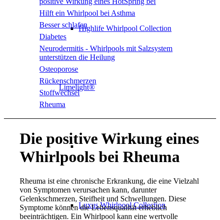
positive Wirkung eines HotSpring bei
Hilft ein Whirlpool bei Asthma
Besser schlafen
Highlife Whirlpool Collection
Diabetes
Neurodermitis - Whirlpools mit Salzsystem
unterstützen die Heilung
Osteoporose
Rückenschmerzen
Limelight®
Stoffwechsel
Rheuma
Die positive Wirkung eines
Whirlpools bei Rheuma
Rheuma ist eine chronische Erkrankung, die eine Vielzahl
von Symptomen verursachen kann, darunter
Gelenkschmerzen, Steifheit und Schwellungen. Diese
Luxus Whirlpool Collection
Symptome können die Lebensqualität erheblich
beeinträchtigen. Ein Whirlpool kann eine wertvolle