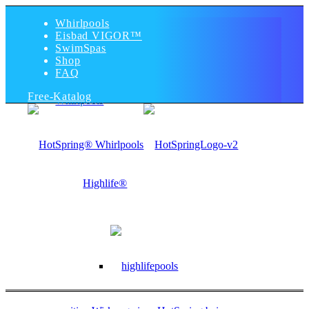
Whirlpools
Eisbad VIGOR™
SwimSpas
Shop
FAQ
Free-Katalog
Whirlpools
Highlife®